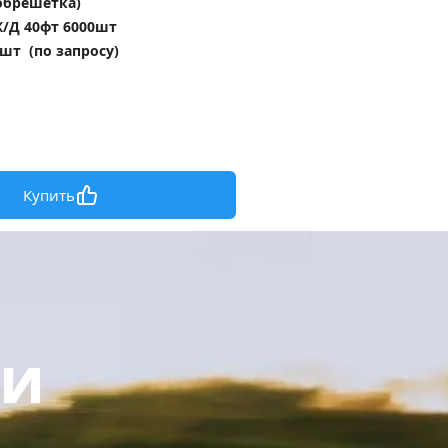
обрешетка)
/Д 40фт 6000шт 
шт  (по запросу)
Купить
ки