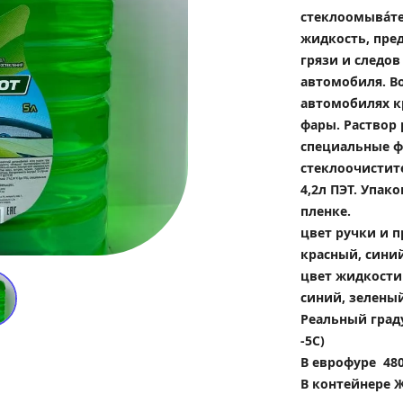
стеклоомывáте
жидкость, пред
грязи и следов
автомобиля. В
автомобилях к
фары. Раствор 
специальные ф
стеклоочистит
4,2л ПЭТ. Упак
пленке.
цвет ручки и п
красный, сини
цвет жидкости 
синий, зелены
Реальный граду
-5С) 
В еврофуре  48
В контейнере Ж