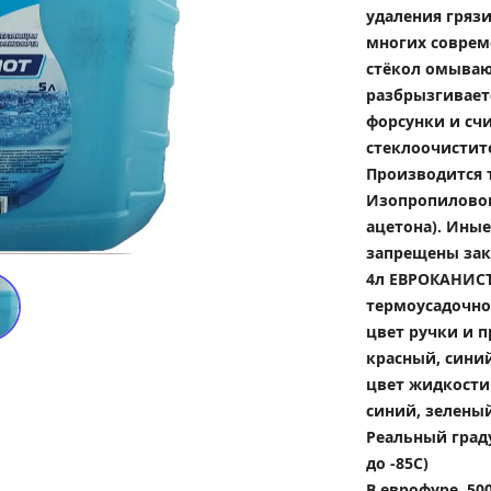
удаления грязи
многих соврем
стёкол омывают
разбрызгивает
форсунки и сч
стеклоочистит
Производится т
Изопропилового
ацетона). Ины
запрещены зак
4л ЕВРОКАНИСТР
термоусадочно
цвет ручки и п
красный, сини
цвет жидкости 
синий, зелены
Реальный градус
до -85С)
В еврофуре  50