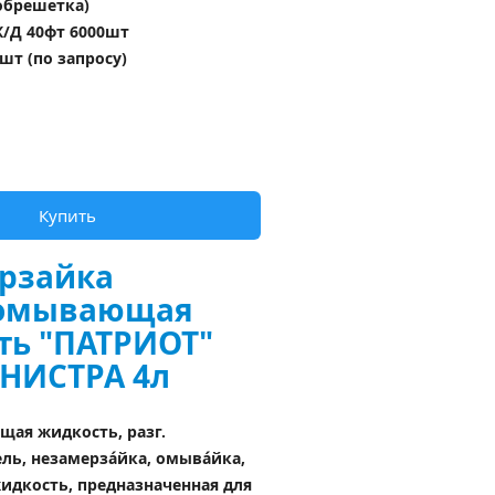
обрешетка)
/Д 40фт 6000шт 
шт (по запросу)
Купить
рзайка 
омывающая 
ть "ПАТРИОТ"
НИСТРА 4л
ая жидкость, разг. 
ль, незамерзáйка, омывáйка, 
дкость, предназначенная для 