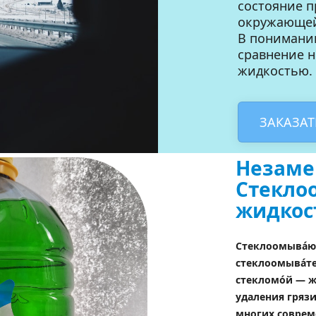
состояние п
окружающей
В понимании
сравнение 
жидкостью.
ЗАКАЗАТ
Незаме
Стекло
жидкос
Стеклоомывáющ
стеклоомывáте
стекломóй — жи
удаления грязи
многих соврем