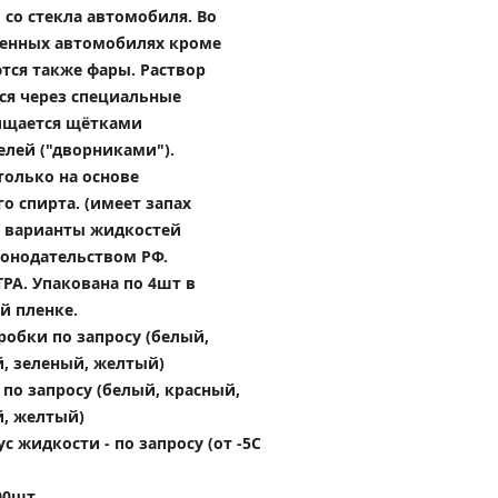
 со стекла автомобиля. Во 
енных автомобилях кроме 
ся также фары. Раствор 
ся через специальные 
ищается щётками 
елей ("дворниками").
олько на основе 
 спирта. (имеет запах 
е варианты жидкостей 
онодательством РФ.
А. Упакована по 4шт в 
й пленке.
робки по запросу (белый, 
й, зеленый, желтый)
по запросу (белый, красный, 
й, желтый)
 жидкости - по запросу (от -5С 
00шт.