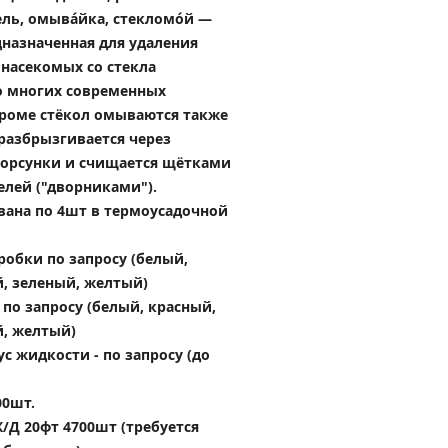
ль, омывáйка, стекломóй — 
назначенная для удаления 
 насекомых со стекла 
о многих современных 
роме стёкол омываются также 
разбрызгивается через 
орсунки и счищается щётками 
елей ("дворниками").
ована по 4шт в термоусадочной 
робки по запросу (белый, 
й, зеленый, желтый)
по запросу (белый, красный, 
й, желтый)
с жидкости - по запросу (до 
00шт.
/Д 20фт 4700шт (требуется 