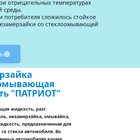
ри отрицательных температурах 
 среды. 
 потребителя сложилось стойкое 
незамерзайки со стеклоомывающей 
Ь
рзайка 
омывающая 
ть "ПАТРИОТ"
ая жидкость, разг. 
ль, незамерзáйка, омывáйка, 
дкость, предназначенная для 
 со стекла автомобиля. Во 
енных автомобилях кроме 