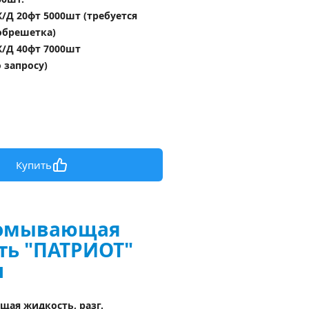
/Д 20фт 5000шт (требуется 
обрешетка)
/Д 40фт 7000шт 
о запросу)
Купить
омывающая 
ть "ПАТРИОТ"
л
ая жидкость, разг. 