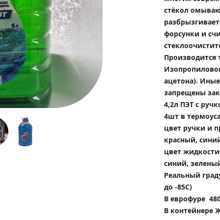
стёкол омывают
разбрызгивает
форсунки и сч
стеклоочистит
Производится т
Изопропилового
ацетона). Ины
запрещены зак
4,2л ПЭТ с ручк
4шт в термоус
цвет ручки и п
красный, сини
цвет жидкости 
синий, зелены
Реальный градус
до -85С)
В еврофуре  48
В контейнере Ж