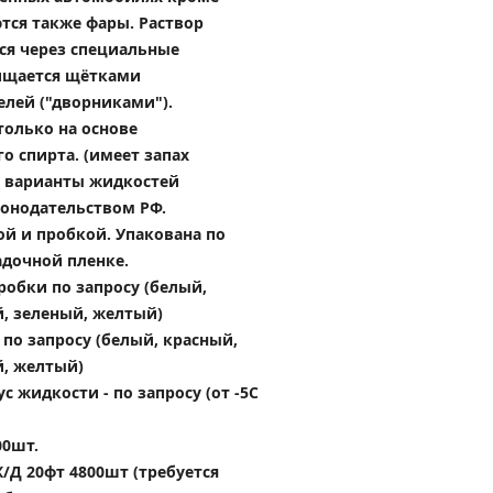
ся также фары. Раствор 
ся через специальные 
ищается щётками 
елей ("дворниками").
олько на основе 
 спирта. (имеет запах 
е варианты жидкостей 
онодательством РФ.
ой и пробкой. Упакована по 
адочной пленке.
робки по запросу (белый, 
й, зеленый, желтый)
по запросу (белый, красный, 
й, желтый)
 жидкости - по запросу (от -5С 
00шт.
/Д 20фт 4800шт (требуется 