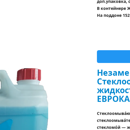
доп.упаковка, 
В контейнере Ж
На поддоне 152
Незаме
Стекло
жидкос
ЕВРОКА
Стеклоомывáющ
стеклоомывáте
стекломóй — жи