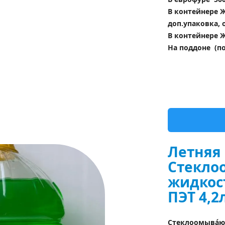
В контейнере Ж
доп.упаковка, 
В контейнере Ж
На поддоне  (п
Летняя 
Стекло
жидкос
ПЭТ 4,2
Стеклоомывáющ