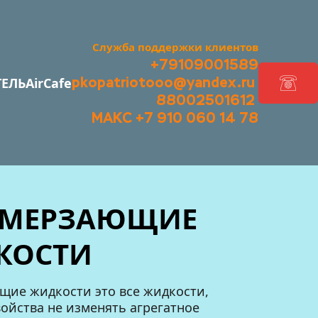
Служба поддержки клиентов
+79109001589
pkopatriotooo@yandex.ru 
ЕЛЬ
АirCafe
88002501612 
МАКС +7 910 060 14 78
МЕРЗАЮЩИЕ 
КОСТИ
ие жидкости это все жидкости, 
йства не изменять агрегатное 