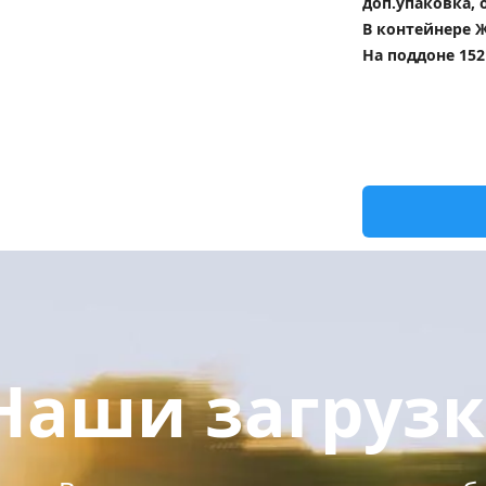
доп.упаковка, 
В контейнере Ж
На поддоне 152
Наши загруз